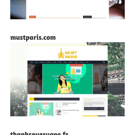
mustparis.com
thankseveryone.fr