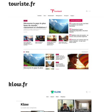
touriste.fr
klow.fr